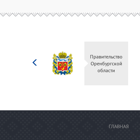
Министерство
Правительство
культуры
Оренбургской
Российской
области
федерации
ГЛАВНАЯ