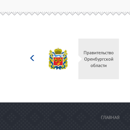
Министерство
Правительство
культуры
Оренбургской
Российской
области
федерации
ГЛАВНАЯ