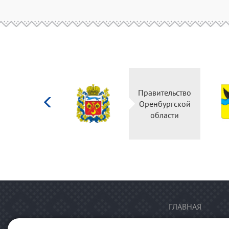
Министерство
Правительство
культуры
Оренбургской
Российской
области
федерации
ГЛАВНАЯ