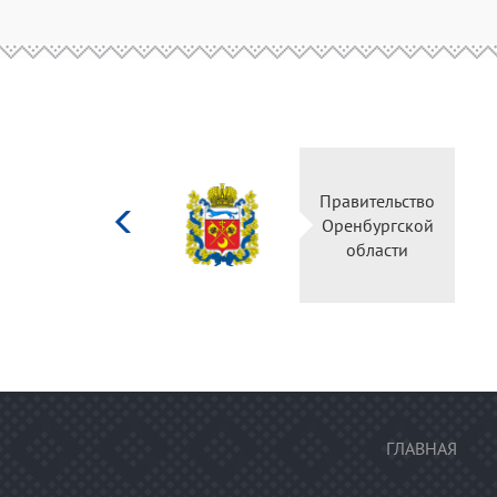
Министерство
Правительс
культуры
Оренбургск
Российской
области
федерации
ГЛАВНАЯ