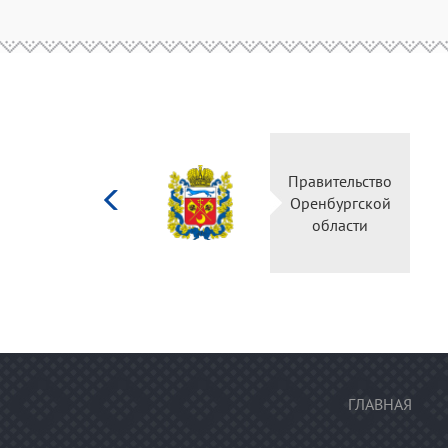
Министерство
культуры
Российской
федерации
ГЛАВНАЯ