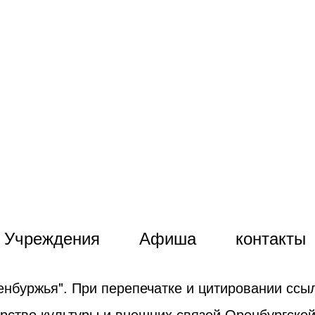
Учреждения
Афиша
контакты
енбуржья". При перепечатке и цитировании ссыл
рство культуры и внешних связей Оренбургской