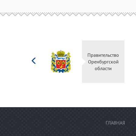
Министерство
Правительство
культуры
Оренбургской
Российской
области
федерации
ГЛАВНАЯ