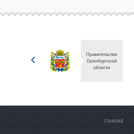
Министерство
Правительство
культуры
Оренбургской
Российской
области
федерации
ГЛАВНАЯ