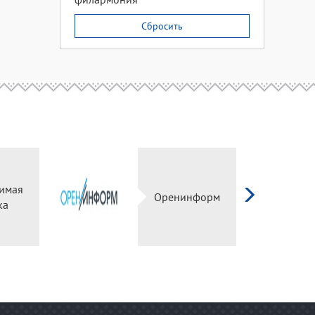
Сбросить
имая
Оренинформ
ка