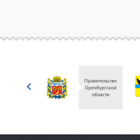
Министерство
Правительство
культуры
Оренбургской
Российской
области
федерации