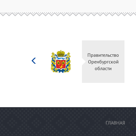
Министерство
Правительство
культуры
Оренбургской
Российской
области
федерации
ГЛАВНАЯ