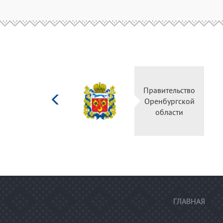
Министерство
Правительство
культуры
Оренбургской
Российской
области
федерации
ГЛАВНАЯ