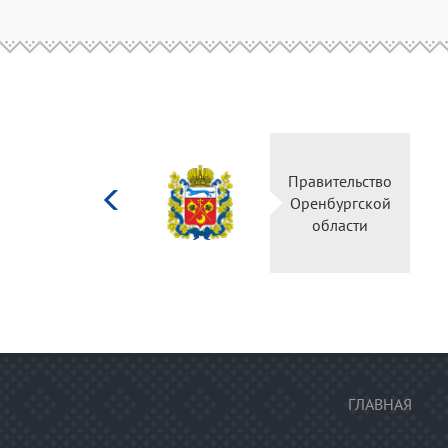
Министерство
Прави
культуры
Оренб
Российской
об
федерации
ГЛАВНАЯ