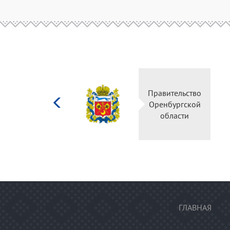
Министерство
Правительство
культуры
Оренбургской
Российской
области
федерации
ГЛАВНАЯ