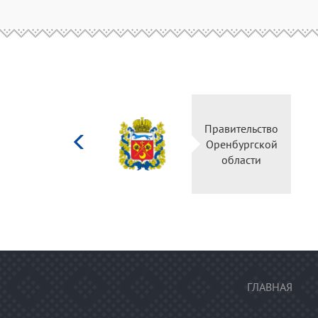
Министерство
Правительство
культуры
Оренбургской
Российской
области
федерации
ГЛАВНАЯ