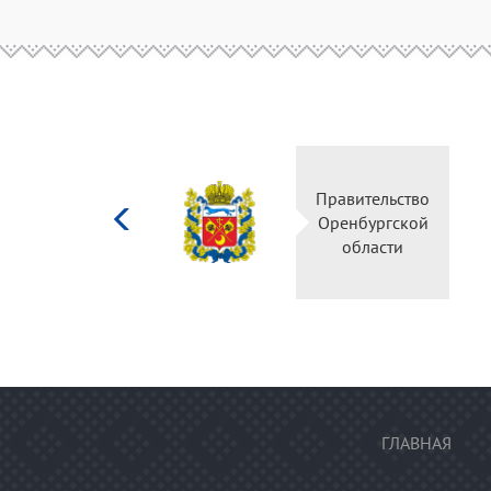
Министерство
Прави
культуры
Оренб
Российской
об
федерации
ГЛАВНАЯ