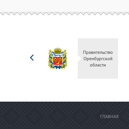
Министерство
Правительство
культуры
Оренбургской
Российской
области
федерации
ГЛАВНАЯ