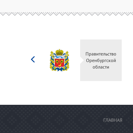
Министерство
Правительство
культуры
Оренбургской
Российской
области
федерации
ГЛАВНАЯ