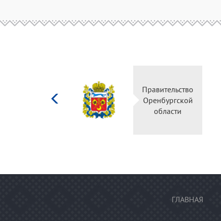
Министерство
Правительство
культуры
Оренбургской
Российской
области
федерации
ГЛАВНАЯ