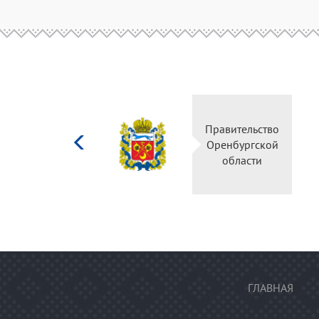
Министерство
Правительс
культуры
Оренбургск
Российской
области
федерации
ГЛАВНАЯ