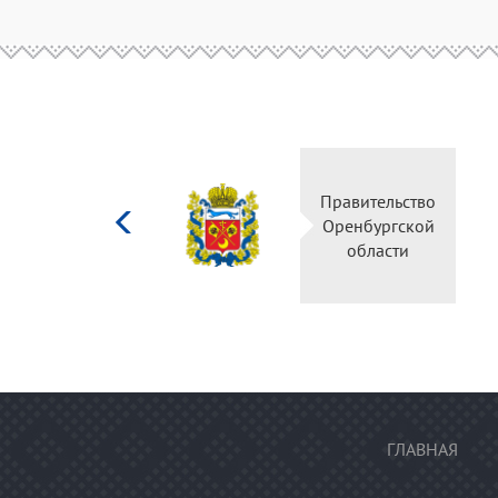
Министерство
Правительство
культуры
Оренбургской
Российской
области
федерации
ГЛАВНАЯ