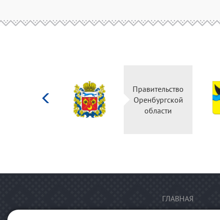
Министерство
Правительство
культуры
Оренбургской
Российской
области
федерации
ГЛАВНАЯ