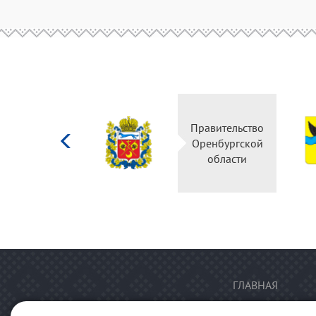
Министерство
Правительство
культуры
Оренбургской
Российской
области
федерации
ГЛАВНАЯ