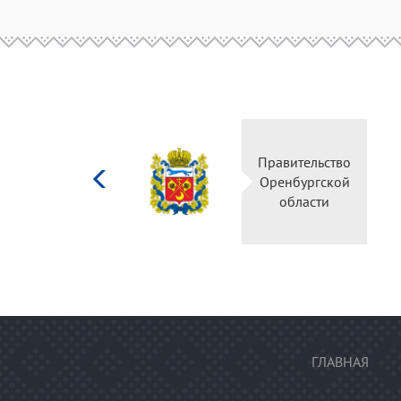
Министерство
Правительство
культуры
Оренбургской
Российской
области
федерации
ГЛАВНАЯ