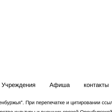
Учреждения
Афиша
контакты
енбуржья". При перепечатке и цитировании ссыл
рство культуры и внешних связей Оренбургской