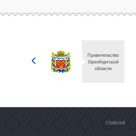
Министерство
Правительство
культуры
Оренбургской
Российской
области
федерации
ГЛАВНАЯ