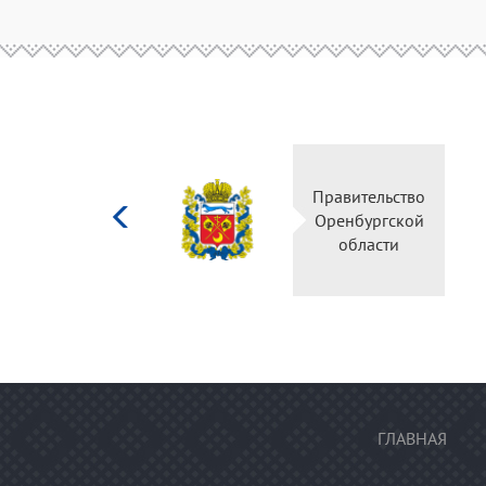
Министерство
культуры
Российской
федерации
ГЛАВНАЯ