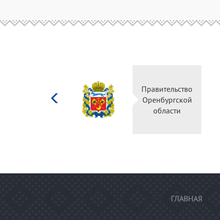
Министерство
Правительство
культуры
Оренбургской
Российской
области
федерации
ГЛАВНАЯ