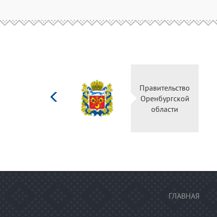
Министерство
Правител
культуры
Оренбур
Российской
облас
федерации
ГЛАВНАЯ