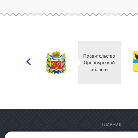
Министерство
Правительство
культуры
Оренбургской
Российской
области
федерации
ГЛАВНАЯ