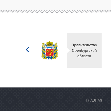
Министерство
Прави
культуры
Оренб
Российской
об
федерации
ГЛАВНАЯ