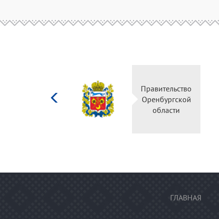
Министерство
Правительство
культуры
Оренбургской
Российской
области
федерации
ГЛАВНАЯ