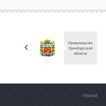
Министерство
культуры
Российской
федерации
ГЛАВНАЯ