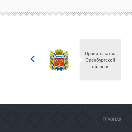
Министерство
Правительс
культуры
Оренбургск
Российской
области
федерации
ГЛАВНАЯ