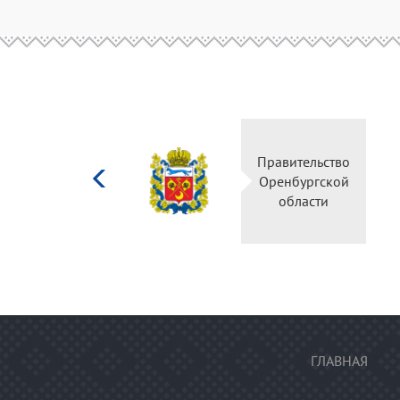
Министерство
Правитель
культуры
Оренбургс
Российской
област
федерации
ГЛАВНАЯ