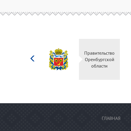
Министерство
Правител
культуры
Оренбур
Российской
облас
федерации
ГЛАВНАЯ