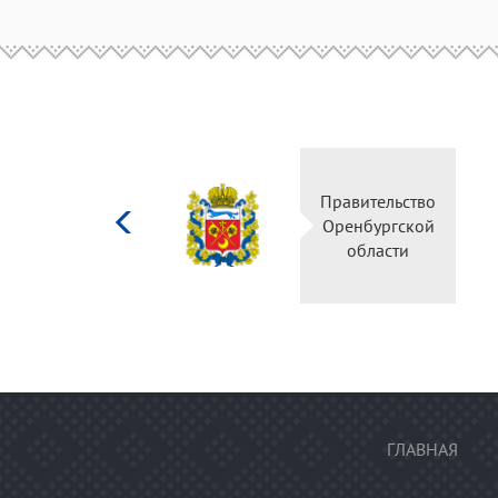
Министерство
Правительство
культуры
Оренбургской
Российской
области
федерации
ГЛАВНАЯ