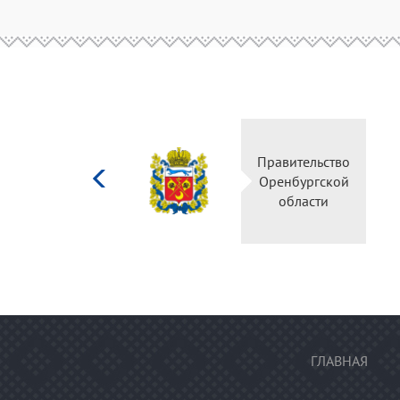
Министерство
Правительство
культуры
Оренбургской
Российской
области
федерации
ГЛАВНАЯ