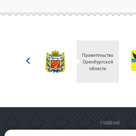
Министерство
Правительство
культуры
Оренбургской
Российской
области
федерации
ГЛАВНАЯ