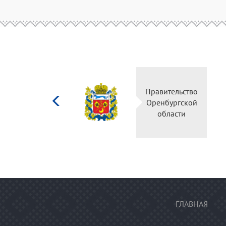
Министерство
Правительство
культуры
Оренбургской
Российской
области
федерации
ГЛАВНАЯ