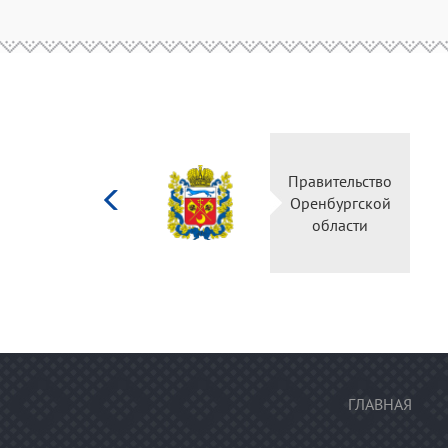
Министерство
Правительство
культуры
Оренбургской
Российской
области
федерации
ГЛАВНАЯ