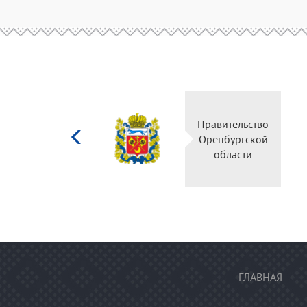
Министерство
Правитель
культуры
Оренбургс
Российской
област
федерации
ГЛАВНАЯ