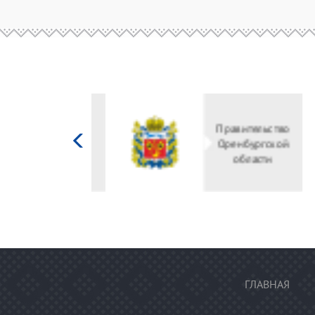
Министерство
культуры
Российской
федерации
ГЛАВНАЯ