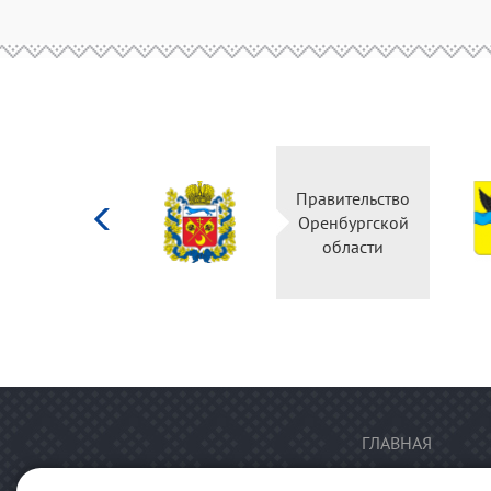
Министерство
Правительство
культуры
Оренбургской
Российской
области
федерации
ГЛАВНАЯ