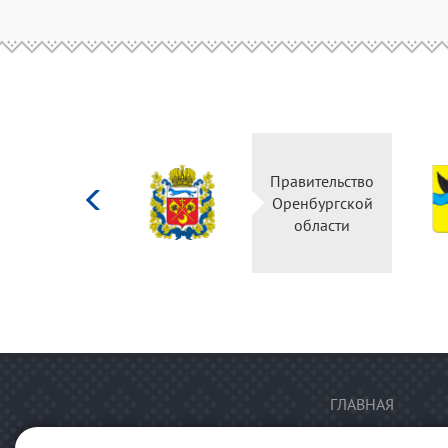
Министерство
Правительство
культуры
Оренбургской
Российской
области
федерации
ГЛАВНАЯ