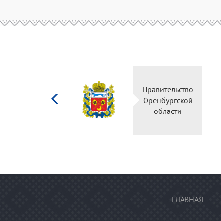
Министерство
Правительство
культуры
Оренбургской
Российской
области
федерации
ГЛАВНАЯ