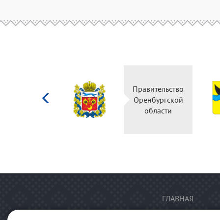
Министерство
Правительство
культуры
Оренбургской
Российской
области
федерации
ГЛАВНАЯ