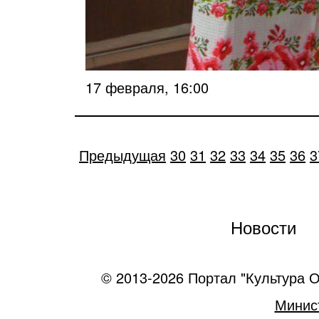
17 февраля, 16:00
Предыдущая
30
31
32
33
34
35
36
3
Новости
© 2013-2026 Портал "Культура О
Минист