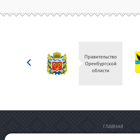
Министерство
Правительство
культуры
Оренбургской
Российской
области
федерации
ГЛАВНАЯ