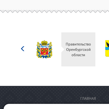
Министерство
Правительство
культуры
Оренбургской
Российской
области
федерации
ГЛАВНАЯ