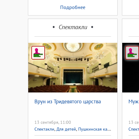
Подробнее
Спектакли
Врун из Тридевятого царства
Муж 
13 сентября, 11:00
13 се
,
,
,
Спектакли
Для детей
Пушкинская карта
Пушкинская
Спек