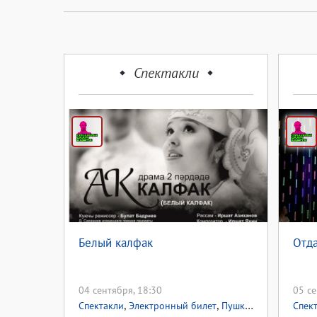
Спектакли
Белый калфак
Отд
04 сентября, 18:30
05 се
,
,
,
Спектакли
Электронный билет
Пушкинская карта
Спек
П